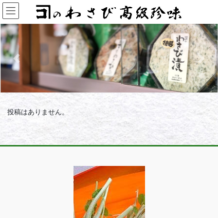
コ
ナ
ン
ビ
テ
ゲ
ン
ー
ツ
シ
へ
ョ
Previous
Next
ス
ン
キ
に
ッ
移
プ
動
投稿はありません。